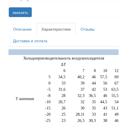
заказать
Описание
Характеристики
Отзывы
Доставка и оплата
Холодопроизводительность воздухоохладителя
∆T
6
7
8
10
12
5
34,5
40,2
46
57,5
69
0
33
39
44
56
67
-5
31,6
37
42
53
63,5
-8
28
32,3
36,5
46
55,5
Т кипения
-10
26,7
32
35
44,5
54
-15
26
30
35
43
51,1
-20
25
28,11
33
41
49
-25
23
26,5
30,3
38
46