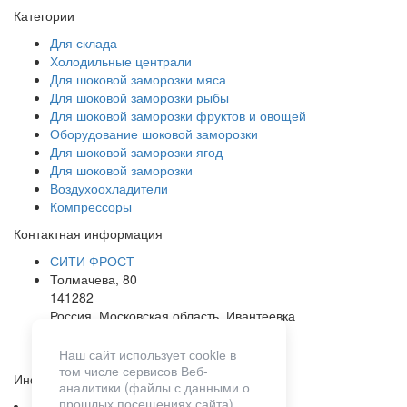
Категории
Для склада
Холодильные централи
Для шоковой заморозки мяса
Для шоковой заморозки рыбы
Для шоковой заморозки фруктов и овощей
Оборудование шоковой заморозки
Для шоковой заморозки ягод
Для шоковой заморозки
Воздухоохладители
Компрессоры
Контактная информация
СИТИ ФРОСТ
Толмачева, 80
141282
Россия, Московская область, Ивантеевка
+7 (495) 066-71-51
e-mail:
info@cityfrost.ru
Наш сайт использует сооkiе в
том числе сервисов Веб-
Информация
аналитики (файлы с данными о
прошлых посещениях сайта).
О нас