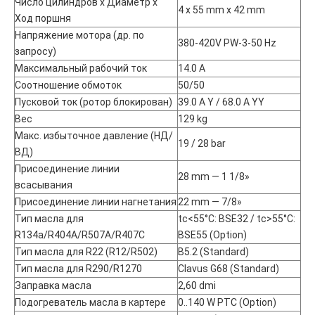
Число цилиндров х Диаметр х
4 x 55 mm x 42 mm
Ход поршня
Напряжение мотора (др. по
380-420V PW-3-50 Hz
запросу)
Максимальный рабочий ток
14.0 A
Соотношение обмоток
50/50
Пусковой ток (ротор блокирован)
39.0 A Y / 68.0 A YY
Вес
129 kg
Макс. избыточное давление (НД/
19 / 28 bar
ВД)
Присоединение линии
28 mm — 1 1/8»
всасывания
Присоединение линии нагнетания
22 mm — 7/8»
Тип масла для
tc<55°C: BSE32 / tc>55°C:
R134a/R404A/R507A/R407C
BSE55 (Option)
Тип масла для R22 (R12/R502)
B5.2 (Standard)
Тип масла для R290/R1270
Clavus G68 (Standard)
Заправка масла
2,60 dmі
Подогреватель масла в картере
0..140 W PTC (Option)