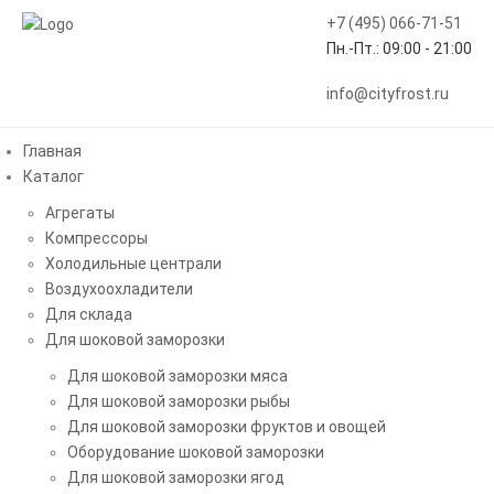
+7 (495) 066-71-51
Пн.-Пт.: 09:00 - 21:00
info@cityfrost.ru
Главная
Каталог
Агрегаты
Компрессоры
Главная
Каталог
Компрессоры
Bitzer бу
Холодильные централи
Холодильный компрессор Bitzer 4VCS-6.2 б/у
Воздухоохладители
Для склада
Для шоковой заморозки
Холодильный компрессор Bitzer
Для шоковой заморозки мяса
4VCS-6.2 б/у
Для шоковой заморозки рыбы
Для шоковой заморозки фруктов и овощей
Оборудование шоковой заморозки
Для шоковой заморозки ягод