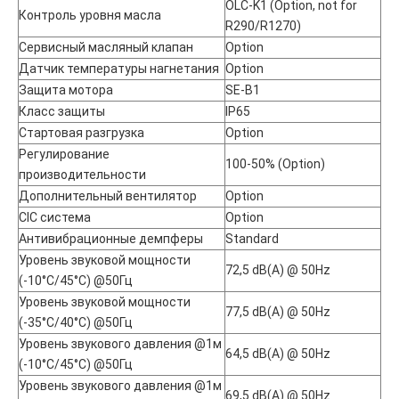
OLC-K1 (Option, not for
Контроль уровня масла
R290/R1270)
Сервисный масляный клапан
Option
Датчик температуры нагнетания
Option
Защита мотора
SE-B1
Класс защиты
IP65
Стартовая разгрузка
Option
Регулирование
100-50% (Option)
производительности
Дополнительный вентилятор
Option
CIC система
Option
Антивибрационные демпферы
Standard
Уровень звуковой мощности
72,5 dB(A) @ 50Hz
(-10°C/45°C) @50Гц
Уровень звуковой мощности
77,5 dB(A) @ 50Hz
(-35°C/40°C) @50Гц
Уровень звукового давления @1м
64,5 dB(A) @ 50Hz
(-10°C/45°C) @50Гц
Уровень звукового давления @1м
69,5 dB(A) @ 50Hz