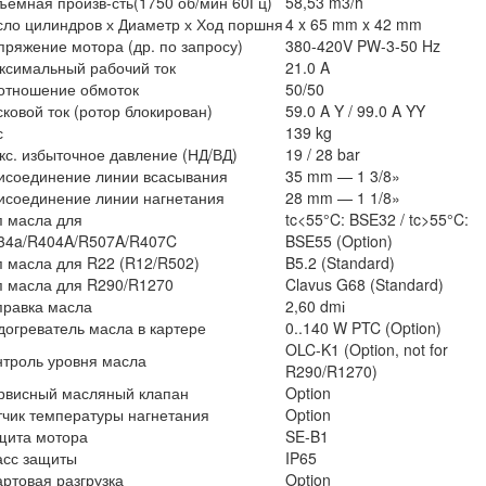
ъемная произв-сть(1750 об/мин 60Гц)
58,53 m3/h
сло цилиндров х Диаметр х Ход поршня
4 x 65 mm x 42 mm
пряжение мотора (др. по запросу)
380-420V PW-3-50 Hz
ксимальный рабочий ток
21.0 A
отношение обмоток
50/50
ковой ток (ротор блокирован)
59.0 A Y / 99.0 A YY
с
139 kg
кс. избыточное давление (НД/ВД)
19 / 28 bar
исоединение линии всасывания
35 mm — 1 3/8»
исоединение линии нагнетания
28 mm — 1 1/8»
п масла для
tc<55°C: BSE32 / tc>55°C:
34a/R404A/R507A/R407C
BSE55 (Option)
п масла для R22 (R12/R502)
B5.2 (Standard)
п масла для R290/R1270
Clavus G68 (Standard)
правка масла
2,60 dmі
догреватель масла в картере
0..140 W PTC (Option)
OLC-K1 (Option, not for
нтроль уровня масла
R290/R1270)
рвисный масляный клапан
Option
тчик температуры нагнетания
Option
щита мотора
SE-B1
асс защиты
IP65
артовая разгрузка
Option