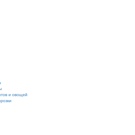
а
ы
ктов и овощей
розки