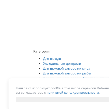
Категории
Для склада
Холодильные централи
Для шоковой заморозки мяса
Для шоковой заморозки рыбы
Для шоковой заморозки фруктов и овощ
Оборудование шоковой заморозки
Для шоковой заморозки ягод
Наш сайт использует сооkiе в том числе сервисов Веб-
вы соглашаетесь с
политикой конфиденциальности
.
Для шоковой заморозки
Воздухоохладители
Компрессоры