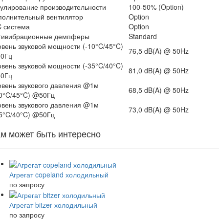
гулирование производительности
100-50% (Option)
полнительный вентилятор
Option
C система
Option
тивибрационные демпферы
Standard
овень звуковой мощности (-10°C/45°C)
76,5 dB(A) @ 50Hz
0Гц
овень звуковой мощности (-35°C/40°C)
81,0 dB(A) @ 50Hz
0Гц
овень звукового давления @1м
68,5 dB(A) @ 50Hz
10°C/45°C) @50Гц
овень звукового давления @1м
73,0 dB(A) @ 50Hz
35°C/40°C) @50Гц
м может быть интересно
Агрегат copeland холодильный
по запросу
Агрегат bitzer холодильный
по запросу