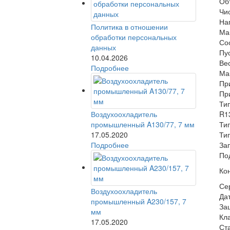
Об
Чи
На
Политика в отношении
Ма
обработки персональных
Со
данных
Пус
10.04.2026
Ве
Подробнее
Ма
Пр
Пр
Ти
Воздухоохладитель
R1
промышленный A130/77, 7 мм
Ти
17.05.2020
Ти
Подробнее
За
По
Ко
Се
Воздухоохладитель
Да
промышленный A230/157, 7
За
мм
Кл
17.05.2020
Ст