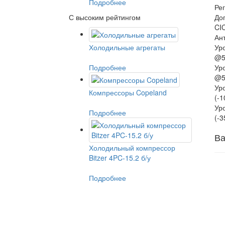
Подробнее
Ре
С высоким рейтингом
До
CI
Ан
Холодильные агрегаты
Ур
@5
Подробнее
Ур
@5
Ур
Компрессоры Copeland
(-
Ур
Подробнее
(-
Ва
Холодильный компрессор
Bitzer 4PC-15.2 б/у
Подробнее