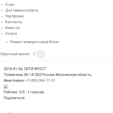
О нас
подходящее им оборудование
Доставка и оплата
Можете ознакомиться с основными направлениями
Портфолио
деятельности нашей компании:
Контакты
Новости
Холодильные централи
Для шоковой заморозки
Услуги
Воздухоохладители
Компрессоры
Агрегаты
Ремонт компрессоров Bitzer
Ознакомится с условиями доставки и оплаты можно
здесь
Обратный звонок
Посмотреть контакты
здесь
2018-01-06
,
СИТИ ФРОСТ
Толмачева, 80
141282
Россия, Московская область,
Ивантеевка
+7 (495) 066-71-51
Рейтинг:
5
/5 -
1
голосов
Поделиться: