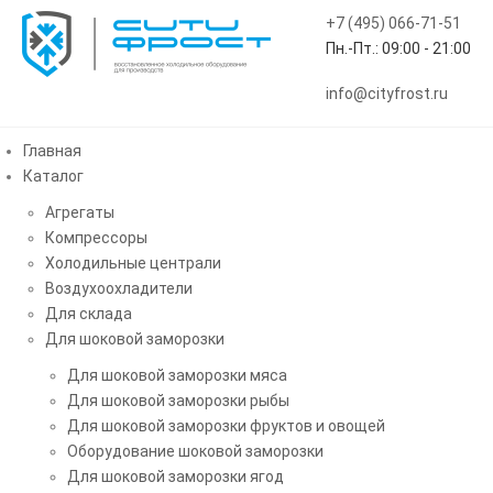
+7 (495) 066-71-51
Пн.-Пт.: 09:00 - 21:00
info@cityfrost.ru
Главная
Каталог
Агрегаты
Компрессоры
Главная
Новости
Обновление сайта
Холодильные централи
Воздухоохладители
Для склада
Для шоковой заморозки
Обновление сайта
Для шоковой заморозки мяса
Для шоковой заморозки рыбы
Для шоковой заморозки фруктов и овощей
В новом году мы обновили наш сайт по продаже
Оборудование шоковой заморозки
холодильного оборудования! Увеличили количество
Для шоковой заморозки ягод
продукции для того что бы преложить нашим клиентам